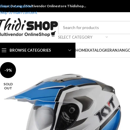
Skip to navigation
elamat Datang di Multivendor Onlinestore Thidishop...
Skip to main content
SELECT CATEGORY
BROWSE CATEGORIES
HOME
KATALOG
KERANJANG
-9%
SOLD
OUT