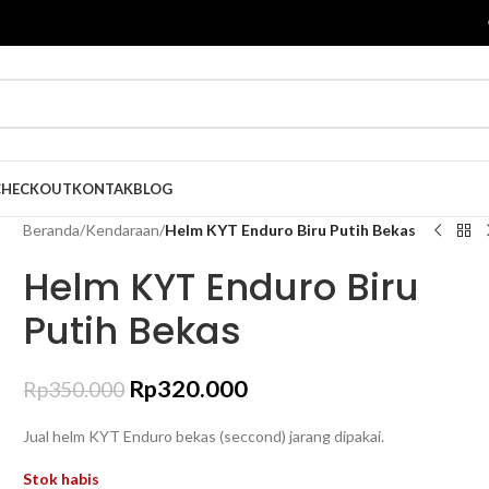
CHECKOUT
KONTAK
BLOG
Beranda
/
Kendaraan
/
Helm KYT Enduro Biru Putih Bekas
Helm KYT Enduro Biru
Putih Bekas
Rp
320.000
Rp
350.000
Jual helm KYT Enduro bekas (seccond) jarang dipakai.
Stok habis