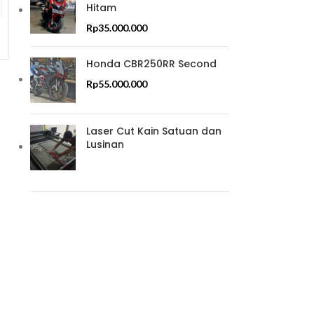
Barang Kargo
Door
Hitam
Rp
35.000.000
Honda CBR250RR Second
Rp
55.000.000
Laser Cut Kain Satuan dan
Lusinan