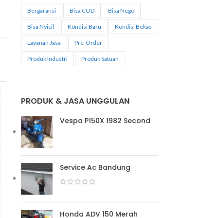
Bergaransi
Bisa COD
Bisa Nego
Bisa Nyicil
Kondisi Baru
Kondisi Bekas
Layanan Jasa
Pre-Order
Produk Industri
Produk Satuan
PRODUK & JASA UNGGULAN
Vespa P150X 1982 Second
Service Ac Bandung
Jasa Pengiriman
Forwarder Door to
Honda ADV 150 Merah