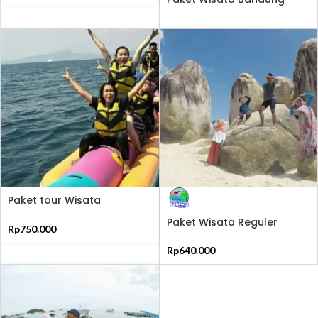
Tour
Paket tour Wisata
Simphortour Terkeren Di
Paket Wisata Reguler
Belitung
Rp
750.000
Belitung 2D1N
Rp
640.000