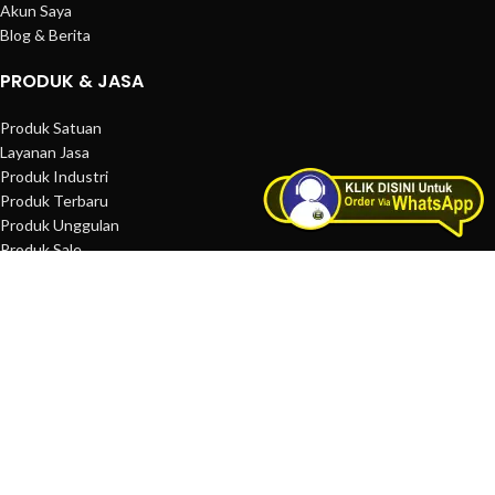
Akun Saya
Blog & Berita
PRODUK & JASA
Produk Satuan
Layanan Jasa
Produk Industri
Produk Terbaru
Produk Unggulan
Produk Sale
MENU INFORMASI
FAQ
Petunjuk Pembelian
Ketentuan Pembelian
Sitemap
Term and Condition
Privacy Policy
Thidishop.com © 2021, Developed by
Thidiweb