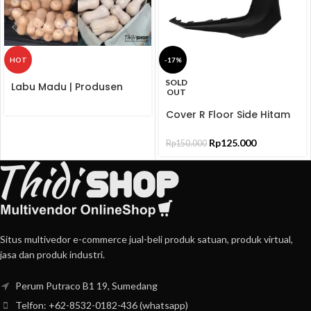
HOT
-17%
SOLD
Labu Madu | Produsen
OUT
dan Distributor
Cover R Floor Side Hitam
Doff ADV 150 MT GN BL
64431K0WN00ZA Bekas
Rp
125.000
Rp
150.000
Situs multivedor e-commerce jual-beli produk satuan, produk virtual,
jasa dan produk industri.
Perum Putraco B1 19, Sumedang
Telfon: +62-8532-0182-436 (whatsapp)