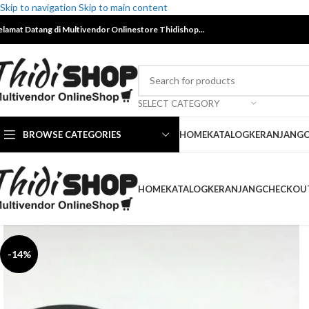
Skip to navigation
Skip to main content
elamat Datang di Multivendor Onlinestore Thidishop...
SELECT CATEGORY
BROWSE CATEGORIES
HOME
KATALOG
KERANJANG
HOME
KATALOG
KERANJANG
CHECKOU
-14%