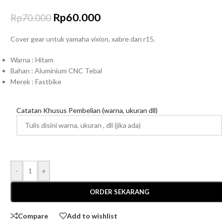
Rp
60.000
Rp
70.000
Cover gear untuk yamaha vixion, xabre dan r15.
Warna : Hitam
Bahan : Aluminium CNC Tebal
Merek : Fastbike
Catatan Khusus Pembelian (warna, ukuran dll)
-
+
ORDER SEKARANG
Compare
Add to wishlist