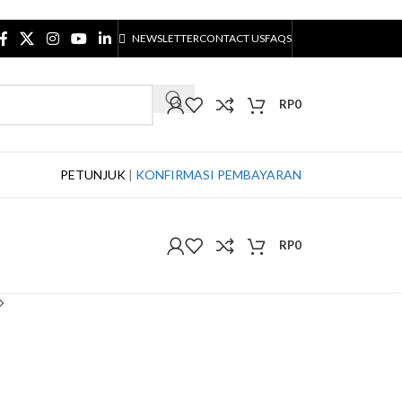
NEWSLETTER
CONTACT US
FAQS
RP
0
PETUNJUK
|
KONFIRMASI PEMBAYARAN
RP
0