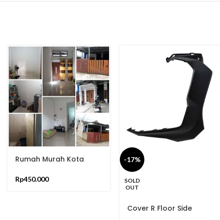
Rumah Murah Kota
-17%
Bandung
Rp
450.000
SOLD
OUT
Cover R Floor Side
Hitam Doff ADV 150 MT