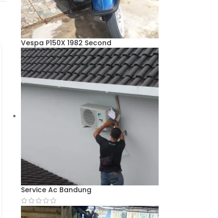
Vespa P150X 1982 Second
HOT
Jasa Pengiriman
Barang Kargo
Produksi Celana
Service Ac Bandung
Training dan Kaos
Wengki