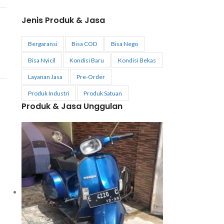
Jenis Produk & Jasa
Bergaransi
Bisa COD
Bisa Nego
Bisa Nyicil
Kondisi Baru
Kondisi Bekas
Layanan Jasa
Pre-Order
Produk Industri
Produk Satuan
Produk & Jasa Unggulan