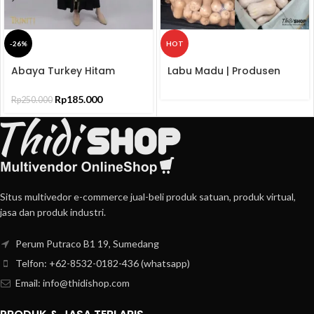
-26%
HOT
Beli
Abaya Turkey Hitam
Labu Madu | Produsen
Produk
Bordir Jersey Ceruti
dan Distributor
ELNARA
Rp
185.000
Rp
250.000
Situs multivedor e-commerce jual-beli produk satuan, produk virtual,
jasa dan produk industri.
Perum Putraco B1 19, Sumedang
Telfon: +62-8532-0182-436 (whatsapp)
Email: info@thidishop.com