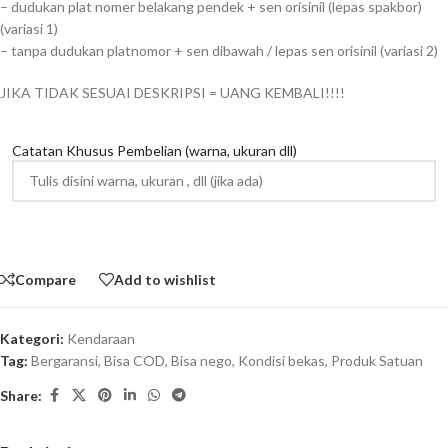
– dudukan plat nomer belakang pendek + sen orisinil (lepas spakbor)
(variasi 1)
– tanpa dudukan platnomor + sen dibawah / lepas sen orisinil (variasi 2)
JIKA TIDAK SESUAI DESKRIPSI = UANG KEMBALI!!!!
Catatan Khusus Pembelian (warna, ukuran dll)
Compare
Add to wishlist
Kategori:
Kendaraan
Tag:
Bergaransi
,
Bisa COD
,
Bisa nego
,
Kondisi bekas
,
Produk Satuan
Share: