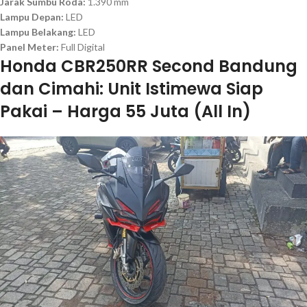
Jarak Sumbu Roda:
1.390 mm
Lampu Depan:
LED
Lampu Belakang:
LED
Panel Meter:
Full Digital
Honda CBR250RR Second Bandung
dan Cimahi: Unit Istimewa Siap
Pakai – Harga 55 Juta (All In)