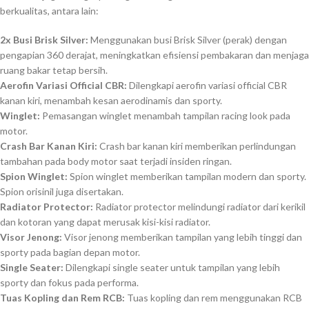
berkualitas, antara lain:
2x Busi Brisk Silver:
Menggunakan busi Brisk Silver (perak) dengan
pengapian 360 derajat, meningkatkan efisiensi pembakaran dan menjaga
ruang bakar tetap bersih.
Aerofin Variasi Official CBR:
Dilengkapi aerofin variasi official CBR
kanan kiri, menambah kesan aerodinamis dan sporty.
Winglet:
Pemasangan winglet menambah tampilan racing look pada
motor.
Crash Bar Kanan Kiri:
Crash bar kanan kiri memberikan perlindungan
tambahan pada body motor saat terjadi insiden ringan.
Spion Winglet:
Spion winglet memberikan tampilan modern dan sporty.
Spion orisinil juga disertakan.
Radiator Protector:
Radiator protector melindungi radiator dari kerikil
dan kotoran yang dapat merusak kisi-kisi radiator.
Visor Jenong:
Visor jenong memberikan tampilan yang lebih tinggi dan
sporty pada bagian depan motor.
Single Seater:
Dilengkapi single seater untuk tampilan yang lebih
sporty dan fokus pada performa.
Tuas Kopling dan Rem RCB:
Tuas kopling dan rem menggunakan RCB