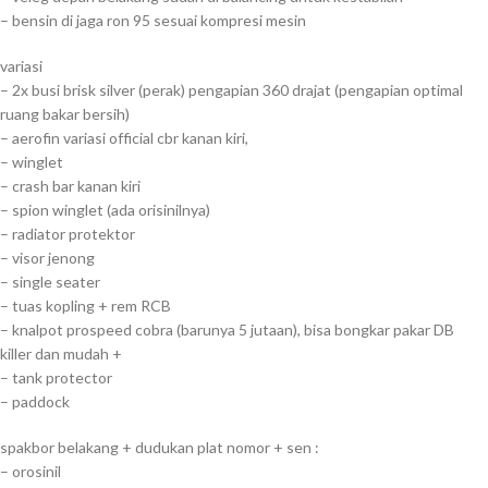
– bensin di jaga ron 95 sesuai kompresi mesin
variasi
– 2x busi brisk silver (perak) pengapian 360 drajat (pengapian optimal
ruang bakar bersih)
– aerofin variasi official cbr kanan kiri,
– winglet
– crash bar kanan kiri
– spion winglet (ada orisinilnya)
– radiator protektor
– visor jenong
– single seater
– tuas kopling + rem RCB
– knalpot prospeed cobra (barunya 5 jutaan), bisa bongkar pakar DB
killer dan mudah +
– tank protector
– paddock
spakbor belakang + dudukan plat nomor + sen :
– orosinil