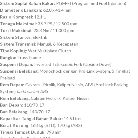
Sistem Suplai Bahan Bakar:
PGM-FI (Programmed Fuel Injection)
Diameter x Langkah:
62.0 x 41.4 mm
Rasio Kompresi:
12.1:1
Tenaga Maksimal:
38.7 PS / 12.500 rpm
Torsi Maksimal:
23.3 Nm / 11.000 rpm
Sistem Starter:
Elektrik
Sistem Transmisi:
Manual, 6-Kecepatan
Tipe Kopling:
Wet Multiplate Clutch
Rangka:
Truss Frame
Suspensi Depan:
Inverted Telescopic Fork (Upside Down)
Suspensi Belakang:
Monoshock dengan Pro-Link System, 5 Tingkat
Preload
Rem Depan:
Cakram Hidrolik, Kaliper Nissin, ABS (Anti-lock Braking
System)
pada varian ABS
Rem Belakang:
Cakram Hidrolik, Kaliper Nissin
Ban Depan:
110/70-17
Ban Belakang:
140/70-17
Kapasitas Tangki Bahan Bakar:
14.5 Liter
Berat Kosong:
168 kg (STD), 170 kg (ABS)
Tinggi Tempat Duduk:
790 mm