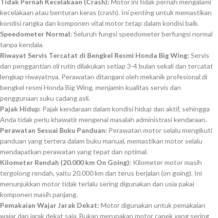
Tidak Pernah Kecelakaan (Crash):
Motor ini tidak pernah mengalami
kecelakaan atau benturan keras (crash). Ini penting untuk memastikan
kondisi rangka dan komponen vital motor tetap dalam kondisi baik.
Speedometer Normal:
Seluruh fungsi speedometer berfungsi normal
tanpa kendala.
Riwayat Servis Tercatat di Bengkel Resmi Honda Big Wing:
Servis
dan penggantian oli rutin dilakukan setiap 3-4 bulan sekali dan tercatat
lengkap riwayatnya. Perawatan ditangani oleh mekanik profesional di
bengkel resmi Honda Big Wing, menjamin kualitas servis dan
penggunaan suku cadang asli.
Pajak Hidup:
Pajak kendaraan dalam kondisi hidup dan aktif, sehingga
Anda tidak perlu khawatir mengenai masalah administrasi kendaraan.
Perawatan Sesuai Buku Panduan:
Perawatan motor selalu mengikuti
panduan yang tertera dalam buku manual, memastikan motor selalu
mendapatkan perawatan yang tepat dan optimal.
Kilometer Rendah (20.000 km On Going):
Kilometer motor masih
tergolong rendah, yaitu 20.000 km dan terus berjalan (on going). Ini
menunjukkan motor tidak terlalu sering digunakan dan usia pakai
komponen masih panjang.
Pemakaian Wajar Jarak Dekat:
Motor digunakan untuk pemakaian
wajar dan jarak dekat saja. Bukan merupakan motor capek yang sering