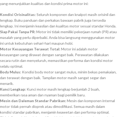
yang menunjukkan kualitas dan kondisi prima motor ini:
Kondisi Orisinalitas:
Seluruh komponen dan knalpot masih orisinil dan
lengkap. Buku panduan dan perkakas bawaan pabrik juga tersedia
lengkap. Ini menjamin keaslian dan kualitas motor sesuai standar Honda.
Siap Pakai Tanpa PR:
Motor ini tidak memiliki pekerjaan rumah (PR) atau
masalah yang perlu diperbaiki. Anda bisa langsung menggunakan motor
ini untuk kebutuhan sehari-hari maupun hobi.
Motor Kesayangan Terawat Total:
Motor ini adalah motor
kesayangan yang dirawat dengan sangat baik. Perawatan dilakukan
secara rutin dan menyeluruh, memastikan performa dan kondisi motor
selalu optimal.
Body Mulus:
Kondisi body motor sangat mulus, minim bekas pemakaian,
dan terawat dengan baik. Tampilan motor masih sangat segar dan
menarik.
Kunci Lengkap:
Kunci motor masih lengkap berjumlah 2 buah,
memberikan rasa aman dan nyaman bagi pemilik baru.
Mesin dan Daleman Standar Pabrikan:
Mesin dan komponen internal
motor tidak pernah dioprek atau dimodifikasi. Semua masih dalam
kondisi standar pabrikan, menjamin keawetan dan performa optimal.