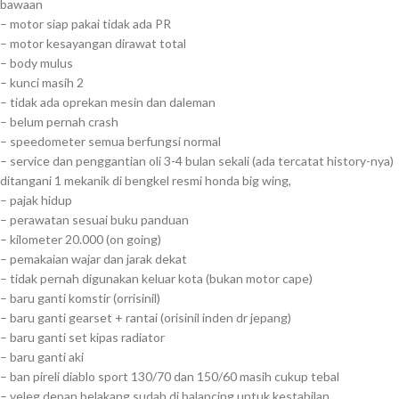
bawaan
– motor siap pakai tidak ada PR
– motor kesayangan dirawat total
– body mulus
– kunci masih 2
– tidak ada oprekan mesin dan daleman
– belum pernah crash
– speedometer semua berfungsi normal
– service dan penggantian oli 3-4 bulan sekali (ada tercatat history-nya)
ditangani 1 mekanik di bengkel resmi honda big wing,
– pajak hidup
– perawatan sesuai buku panduan
– kilometer 20.000 (on going)
– pemakaian wajar dan jarak dekat
– tidak pernah digunakan keluar kota (bukan motor cape)
– baru ganti komstir (orrisinil)
– baru ganti gearset + rantai (orisinil inden dr jepang)
– baru ganti set kipas radiator
– baru ganti aki
– ban pireli diablo sport 130/70 dan 150/60 masih cukup tebal
– veleg depan belakang sudah di balancing untuk kestabilan