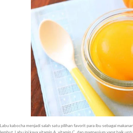
Labu kabocha menjadi salah satu pilihan favorit para ibu sebagai makan
lembut. Labu ini kaya vitamin A, vitamin C, dan magnesium yang baik u