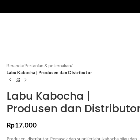
Beranda
/
Pertanian & peternakan
/
Labu Kabocha | Produsen dan Distributor
Labu Kabocha |
Produsen dan Distributo
Rp
17.000
Produsen, distributor, Pemasok dan supplier labu kabocha hijau dan