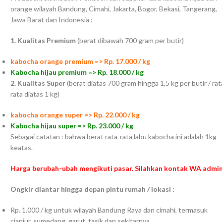
orange wilayah Bandung, Cimahi, Jakarta, Bogor, Bekasi, Tangerang,
Jawa Barat dan Indonesia :
1. Kualitas Premium
(berat dibawah 700 gram per butir)
kabocha orange premium => Rp. 17.000 / kg
Kabocha hijau premium => Rp. 18.000 / kg
2. Kualitas Super
(berat diatas 700 gram hingga 1,5 kg per butir / rat
rata diatas 1 kg)
kabocha orange super => Rp. 22.000 / kg
Kabocha hijau super => Rp. 23.000 / kg
Sebagai catatan : bahwa berat rata-rata labu kabocha ini adalah 1kg
keatas.
Harga berubah-ubah mengikuti pasar. Silahkan kontak WA admin
Ongkir diantar hingga depan pintu rumah / lokasi :
Rp. 1.000 / kg untuk wilayah Bandung Raya dan cimahi, termasuk
cianjur, sumedang, garut, tasik dan sekitarnya