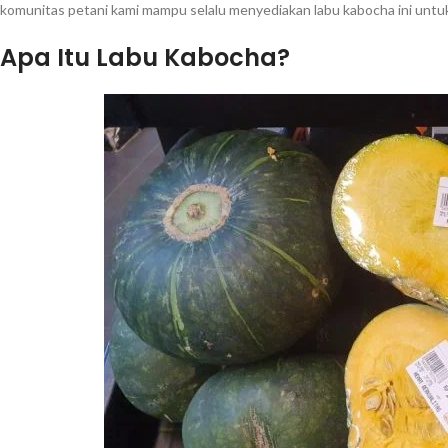
komunitas petani kami mampu selalu menyediakan labu kabocha ini unt
Apa Itu Labu Kabocha?