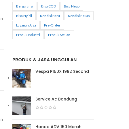
Bergaransi
Bisa COD
Bisa Nego
Bisa Nyicil
Kondisi Baru
Kondisi Bekas
an
Layanan Jasa
Pre-Order
Produk Industri
Produk Satuan
PRODUK & JASA UNGGULAN
Vespa P150X 1982 Second
Service Ac Bandung
an
Honda ADV 150 Merah