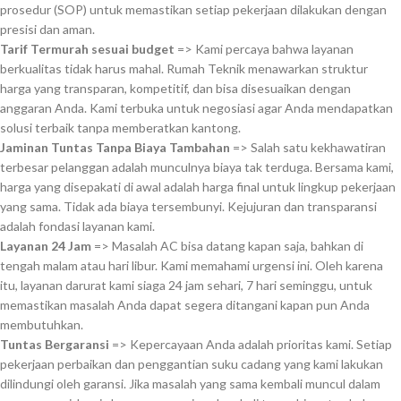
prosedur (SOP) untuk memastikan setiap pekerjaan dilakukan dengan
presisi dan aman.
Tarif Termurah sesuai budget
=> Kami percaya bahwa layanan
berkualitas tidak harus mahal. Rumah Teknik menawarkan struktur
harga yang transparan, kompetitif, dan bisa disesuaikan dengan
anggaran Anda. Kami terbuka untuk negosiasi agar Anda mendapatkan
solusi terbaik tanpa memberatkan kantong.
Jaminan Tuntas Tanpa Biaya Tambahan
=> Salah satu kekhawatiran
terbesar pelanggan adalah munculnya biaya tak terduga. Bersama kami,
harga yang disepakati di awal adalah harga final untuk lingkup pekerjaan
yang sama. Tidak ada biaya tersembunyi. Kejujuran dan transparansi
adalah fondasi layanan kami.
Layanan 24 Jam
=> Masalah AC bisa datang kapan saja, bahkan di
tengah malam atau hari libur. Kami memahami urgensi ini. Oleh karena
itu, layanan darurat kami siaga 24 jam sehari, 7 hari seminggu, untuk
memastikan masalah Anda dapat segera ditangani kapan pun Anda
membutuhkan.
Tuntas Bergaransi
=> Kepercayaan Anda adalah prioritas kami. Setiap
pekerjaan perbaikan dan penggantian suku cadang yang kami lakukan
dilindungi oleh garansi. Jika masalah yang sama kembali muncul dalam