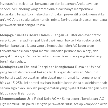
investasi terbaik untuk kenyamanan dan keuangan Anda. Layanan
service Ac Bandung yang profesional tidak hanya memperbaiki
kerusakan, tetapi juga melakukan tindakan preventif untuk memastikan
unit AC Anda selalu dalam kondisi prima. Berikut adalah alasan mengapa
perawatan rutin sangat krusial:
Menjaga Kualitas Udara Dalam Ruangan
=> Filter dan evaporator
yang kotor menjadi tempat ideal bagi jamur, bakteri, dan debu untuk
berkembang biak. Udara yang dihembuskan oleh AC kotor akan
terkontaminasi dan dapat memicu masalah pernapasan, alergi, dan
penyakit lainnya. Pencucian rutin memastikan udara yang Anda hirup
bersih dan sehat.
Meningkatkan Efisiensi Energi dan Menghemat Biaya
=> Unit AC
yang bersih dan terawat bekerja lebih ringan dan efisien. Menurut
berbagai studi, perawatan rutin dapat menghemat konsumsi energi
hingga 15-25%. Ini berarti tagihan listrik bulanan Anda bisa lebih rendah
secara signifikan, sebuah penghematan yang nyata di kota dengan biaya
hidup seperti Bandung.
Memperpanjang Usia Pakai Unit AC
=> Sama seperti kendaraan, AC
juga memiliki usia pakai. Dengan perawatan rutin, setiap komponen akan