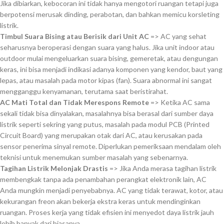
Jika dibiarkan, kebocoran ini tidak hanya mengotori ruangan tetapi juga
berpotensi merusak dinding, perabotan, dan bahkan memicu korsleting
listrik.
Timbul Suara Bising atau Berisik dari Unit AC
=> AC yang sehat
seharusnya beroperasi dengan suara yang halus. Jika unit indoor atau
outdoor mulai mengeluarkan suara bising, gemeretak, atau dengungan
keras, ini bisa menjadi indikasi adanya komponen yang kendor, baut yang
lepas, atau masalah pada motor kipas (fan). Suara abnormal ini sangat
mengganggu kenyamanan, terutama saat beristirahat.
AC Mati Total dan Tidak Merespons Remote
=> Ketika AC sama
sekali tidak bisa dinyalakan, masalahnya bisa berasal dari sumber daya
listrik seperti sekring yang putus, masalah pada modul PCB (Printed
Circuit Board) yang merupakan otak dari AC, atau kerusakan pada
sensor penerima sinyal remote. Diperlukan pemeriksaan mendalam oleh
teknisi untuk menemukan sumber masalah yang sebenarnya.
Tagihan Listrik Melonjak Drastis
=> Jika Anda merasa tagihan listrik
membengkak tanpa ada penambahan perangkat elektronik lain, AC
Anda mungkin menjadi penyebabnya. AC yang tidak terawat, kotor, atau
kekurangan freon akan bekerja ekstra keras untuk mendinginkan
ruangan. Proses kerja yang tidak efisien ini menyedot daya listrik jauh
lebih banyak dari biasanya.