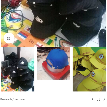
Click to enlarge
Beranda
/
Fashion