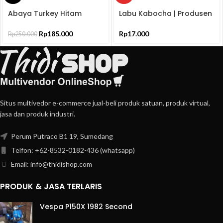
Beli
Abaya Turkey Hitam
Labu Kabocha | Produsen
Produk
Bordir Jersey Ceruti
dan Distributor
ELNARA
Rp
185.000
Rp
17.000
Rp
250.000
Situs multivedor e-commerce jual-beli produk satuan, produk virtual,
jasa dan produk industri.
Perum Putraco B1 19, Sumedang
Telfon: +62-8532-0182-436 (whatsapp)
Email: info@thidishop.com
PRODUK & JASA TERLARIS
Vespa P150X 1982 Second