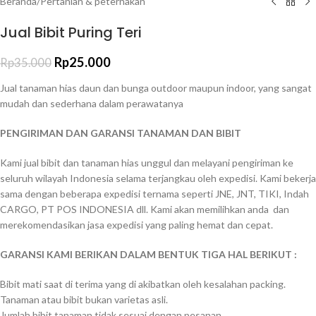
Beranda
/
Pertanian & peternakan
Jual Bibit Puring Teri
Rp
25.000
Rp
35.000
Jual tanaman hias daun dan bunga outdoor maupun indoor, yang sangat
mudah dan sederhana dalam perawatanya
PENGIRIMAN DAN GARANSI TANAMAN DAN BIBIT
Kami jual bibit dan tanaman hias unggul dan melayani pengiriman ke
seluruh wilayah Indonesia selama terjangkau oleh expedisi. Kami bekerja
sama dengan beberapa expedisi ternama seperti JNE, JNT, TIKI, Indah
CARGO, PT POS INDONESIA dll. Kami akan memilihkan anda dan
merekomendasikan jasa expedisi yang paling hemat dan cepat.
GARANSI KAMI BERIKAN DALAM BENTUK TIGA HAL BERIKUT :
Bibit mati saat di terima yang di akibatkan oleh kesalahan packing.
Tanaman atau bibit bukan varietas asli.
Jumlah bibit tanaman tidak sesuai dengan pesanan.