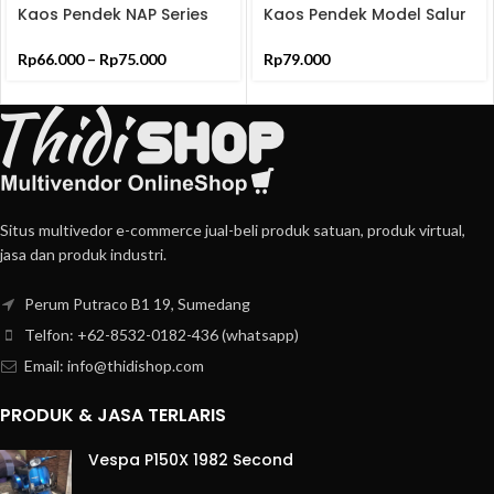
Beli
Kaos Pendek NAP Series
Kaos Pendek Model Salur
Produk
Bahan Premium
Dengan Bahan Premium
Rp
66.000
–
Rp
75.000
Rp
79.000
Situs multivedor e-commerce jual-beli produk satuan, produk virtual,
jasa dan produk industri.
Perum Putraco B1 19, Sumedang
Telfon: +62-8532-0182-436 (whatsapp)
Email: info@thidishop.com
PRODUK & JASA TERLARIS
Vespa P150X 1982 Second