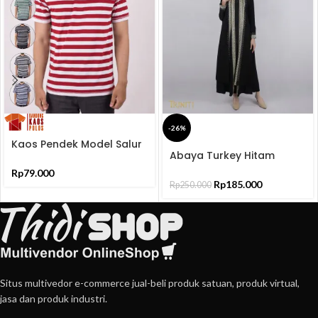
-26%
Beli
Kaos Pendek Model Salur
Produk
Beli
Abaya Turkey Hitam
Dengan Bahan Premium
Produk
Bordir Jersey Ceruti
Rp
79.000
ELNARA
Rp
185.000
Rp
250.000
Situs multivedor e-commerce jual-beli produk satuan, produk virtual,
jasa dan produk industri.