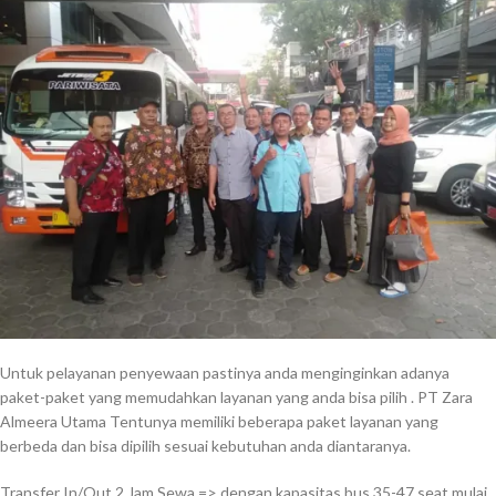
Untuk pelayanan penyewaan pastinya anda menginginkan adanya
paket-paket yang memudahkan layanan yang anda bisa pilih . PT Zara
Almeera Utama Tentunya memiliki beberapa paket layanan yang
berbeda dan bisa dipilih sesuai kebutuhan anda diantaranya.
Transfer In/Out 2 Jam Sewa => dengan kapasitas bus 35-47 seat mulai