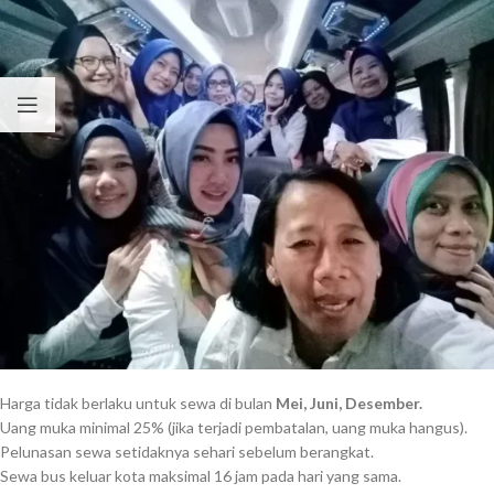
Harga tidak berlaku untuk sewa di bulan
Mei, Juni, Desember.
Uang muka minimal 25% (jika terjadi pembatalan, uang muka hangus).
Pelunasan sewa setidaknya sehari sebelum berangkat.
Sewa bus keluar kota maksimal 16 jam pada hari yang sama.