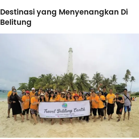
Destinasi yang Menyenangkan Di
Belitung