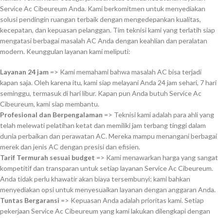
Service Ac Cibeureum Anda. Kami berkomitmen untuk menyediakan
solusi pendingin ruangan terbaik dengan mengedepankan kualitas,
kecepatan, dan kepuasan pelanggan. Tim teknisi kami yang terlatih siap
mengatasi berbagai masalah AC Anda dengan keahlian dan peralatan
modern. Keunggulan layanan kami meliputi:
Layanan 24 jam
=> Kami memahami bahwa masalah AC bisa terjadi
kapan saja. Oleh karena itu, kami siap melayani Anda 24 jam sehari, 7 hari
seminggu, termasuk di hari libur. Kapan pun Anda butuh Service Ac
Cibeureum, kami siap membantu.
Profesional dan Berpengalaman
=> Teknisi kami adalah para ahli yang
telah melewati pelatihan ketat dan memiliki jam terbang tinggi dalam
dunia perbaikan dan perawatan AC. Mereka mampu menangani berbagai
merek dan jenis AC dengan presisi dan efisien.
Tarif Termurah sesuai budget
=> Kami menawarkan harga yang sangat
kompetitif dan transparan untuk setiap layanan Service Ac Cibeureum.
Anda tidak perlu khawatir akan biaya tersembunyi; kami bahkan
menyediakan opsi untuk menyesuaikan layanan dengan anggaran Anda.
Tuntas Bergaransi
=> Kepuasan Anda adalah prioritas kami. Setiap
pekerjaan Service Ac Cibeureum yang kami lakukan dilengkapi dengan