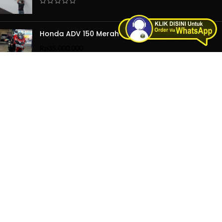
Honda ADV 150 Merah Hitam
Rp
35.000.000
MENU NAVIGASI
Home
Tentang Kami
Kontak Kami
Katalog Produk
Akun Saya
Blog & Berita
PRODUK & JASA
Produk Satuan
Layanan Jasa
Produk Industri