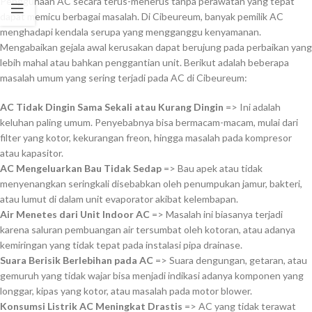
Penggunaan AC secara terus-menerus tanpa perawatan yang tepat
dapat memicu berbagai masalah. Di Cibeureum, banyak pemilik AC
menghadapi kendala serupa yang mengganggu kenyamanan.
Mengabaikan gejala awal kerusakan dapat berujung pada perbaikan yang
lebih mahal atau bahkan penggantian unit. Berikut adalah beberapa
masalah umum yang sering terjadi pada AC di Cibeureum:
AC Tidak Dingin Sama Sekali atau Kurang Dingin
=> Ini adalah
keluhan paling umum. Penyebabnya bisa bermacam-macam, mulai dari
filter yang kotor, kekurangan freon, hingga masalah pada kompresor
atau kapasitor.
AC Mengeluarkan Bau Tidak Sedap
=> Bau apek atau tidak
menyenangkan seringkali disebabkan oleh penumpukan jamur, bakteri,
atau lumut di dalam unit evaporator akibat kelembapan.
Air Menetes dari Unit Indoor AC
=> Masalah ini biasanya terjadi
karena saluran pembuangan air tersumbat oleh kotoran, atau adanya
kemiringan yang tidak tepat pada instalasi pipa drainase.
Suara Berisik Berlebihan pada AC
=> Suara dengungan, getaran, atau
gemuruh yang tidak wajar bisa menjadi indikasi adanya komponen yang
longgar, kipas yang kotor, atau masalah pada motor blower.
Konsumsi Listrik AC Meningkat Drastis
=> AC yang tidak terawat