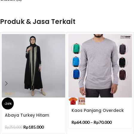
Produk & Jasa Terkait
-26%
Kaos Panjang Overdeck
Beli
Abaya Turkey Hitam
Kualitas Premium
Produk
Bordir Jersey Ceruti
Rp
64.000
–
Rp
70.000
ELNARA
Rp
185.000
Rp
250.000