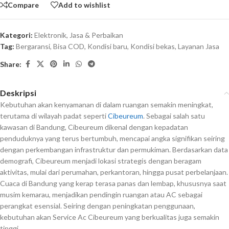
Compare
Add to wishlist
Kategori:
Elektronik
,
Jasa & Perbaikan
Tag:
Bergaransi
,
Bisa COD
,
Kondisi baru
,
Kondisi bekas
,
Layanan Jasa
Share:
Deskripsi
Kebutuhan akan kenyamanan di dalam ruangan semakin meningkat,
terutama di wilayah padat seperti
Cibeureum
. Sebagai salah satu
kawasan di Bandung, Cibeureum dikenal dengan kepadatan
penduduknya yang terus bertumbuh, mencapai angka signifikan seiring
dengan perkembangan infrastruktur dan permukiman. Berdasarkan data
demografi, Cibeureum menjadi lokasi strategis dengan beragam
aktivitas, mulai dari perumahan, perkantoran, hingga pusat perbelanjaan.
Cuaca di Bandung yang kerap terasa panas dan lembap, khususnya saat
musim kemarau, menjadikan pendingin ruangan atau AC sebagai
perangkat esensial. Seiring dengan peningkatan penggunaan,
kebutuhan akan Service Ac Cibeureum yang berkualitas juga semakin
tinggi.