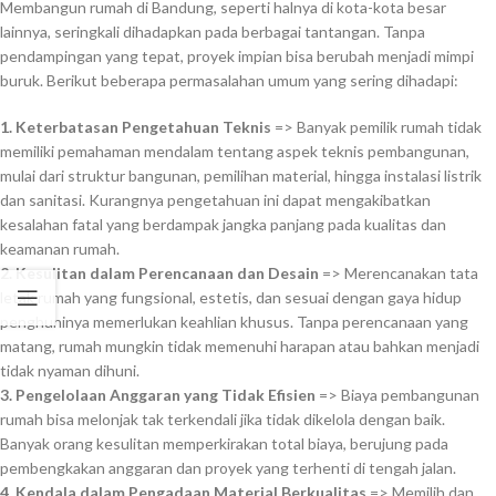
Membangun rumah di Bandung, seperti halnya di kota-kota besar
lainnya, seringkali dihadapkan pada berbagai tantangan. Tanpa
pendampingan yang tepat, proyek impian bisa berubah menjadi mimpi
buruk. Berikut beberapa permasalahan umum yang sering dihadapi:
1. Keterbatasan Pengetahuan Teknis
=> Banyak pemilik rumah tidak
memiliki pemahaman mendalam tentang aspek teknis pembangunan,
mulai dari struktur bangunan, pemilihan material, hingga instalasi listrik
dan sanitasi. Kurangnya pengetahuan ini dapat mengakibatkan
kesalahan fatal yang berdampak jangka panjang pada kualitas dan
keamanan rumah.
2. Kesulitan dalam Perencanaan dan Desain
=> Merencanakan tata
letak rumah yang fungsional, estetis, dan sesuai dengan gaya hidup
penghuninya memerlukan keahlian khusus. Tanpa perencanaan yang
matang, rumah mungkin tidak memenuhi harapan atau bahkan menjadi
tidak nyaman dihuni.
3. Pengelolaan Anggaran yang Tidak Efisien
=> Biaya pembangunan
rumah bisa melonjak tak terkendali jika tidak dikelola dengan baik.
Banyak orang kesulitan memperkirakan total biaya, berujung pada
pembengkakan anggaran dan proyek yang terhenti di tengah jalan.
4. Kendala dalam Pengadaan Material Berkualitas
=> Memilih dan