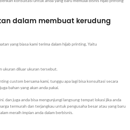
erikan konsultasi untuk anda yang baru memulai bisnis hijab printing
tokan dalam membuat kerudung
n yang biasa kami terima dalam hijab printing, Yaitu
n ukuran diluar ukuran tersebut.
inting custom bersama kami, tunggu apa lagi bisa konsultasi secara
uga bahan yang akan anda pakai.
ni. dan juga anda bisa mengunjungi langsung tempat lokasi jika anda
 harga termurah dan terjangkau untuk pengusaha besar atau yang baru
dalam meraih impian anda dalam berbisnis.