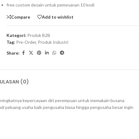
free custom desain untuk pemesanan 10 kodi
Compare
Add to wishlist
Kategori:
Produk B2B
Tag:
Pre-Order
,
Produk Industri
Share:
ULASAN (0)
meningkatnya kepercayaan diri perempuan untuk memakain busana
jadi peluang usaha baik pengusaha biasa hingga pengusaha besar ingin