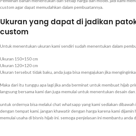
Pemilihan bahan menentukan dari setiap harga dan model. jadi kami memb
custom agar dapat memudahkan dalam pembuatannya.
Ukuran yang dapat di jadikan pa
custom
Untuk menentukan ukuran kami sendiri sudah menentukan dalam pembuata
Ukuran 150×150 cm
Ukuran 120×120 cm
Ukuran tersebut tidak baku, anda juga bisa mengajukan jika menginginka
Maka dari itu tunggu apa lagi jika anda berminat untuk membuat hijab pr
langsung bersama kami dan juga memulai untuk menentukan desain dan j
untuk ordernya bisa melalui chat whatsapp yang kami sediakan dibawah i
dengan tempat kami. jangan khawatir dengan harga karena kami dijamin
memulai usaha di bisnis hijab ini. semoga penjelasan ini membantu anda 