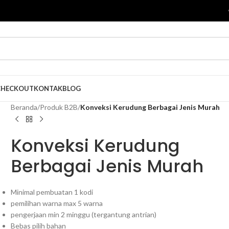
CHECKOUT
KONTAK
BLOG
Beranda
/
Produk B2B
/
Konveksi Kerudung Berbagai Jenis Murah
Konveksi Kerudung
Berbagai Jenis Murah
Minimal pembuatan 1 kodi
pemilihan warna max 5 warna
pengerjaan min 2 minggu (tergantung antrian)
Bebas pilih bahan