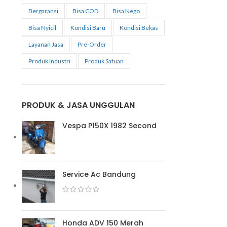
Bergaransi
Bisa COD
Bisa Nego
Bisa Nyicil
Kondisi Baru
Kondisi Bekas
Layanan Jasa
Pre-Order
Produk Industri
Produk Satuan
PRODUK & JASA UNGGULAN
Vespa P150X 1982 Second
Service Ac Bandung
Honda ADV 150 Merah